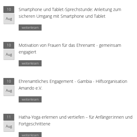
Smartphone und Tablet-Sprechstunde: Anleitung zum
10
sicheren Umgang mit Smartphone und Tablet
Aug
weiterlesen
Motivation von Frauen für das Ehrenamt - gemeinsam
10
engagiert
Aug
weiterlesen
Ehrenamtliches Engagement - Gambia - Hilfsorganisation
10
Amando e.V.
Aug
weiterlesen
Hatha-Yoga erlernen und vertiefen – für Anfänger:innen und
11
Fortgeschrittene
Aug
weiterlesen