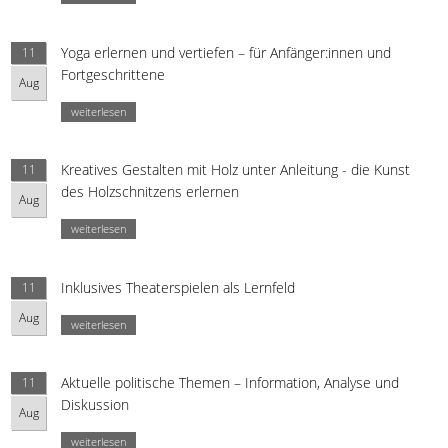
Yoga erlernen und vertiefen – für Anfänger:innen und
11
Fortgeschrittene
Aug
weiterlesen
Kreatives Gestalten mit Holz unter Anleitung - die Kunst
11
des Holzschnitzens erlernen
Aug
weiterlesen
Inklusives Theaterspielen als Lernfeld
11
Aug
weiterlesen
Aktuelle politische Themen – Information, Analyse und
11
Diskussion
Aug
weiterlesen