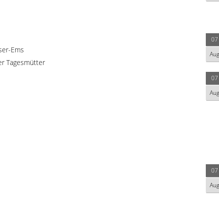
07
ser-Ems
Au
r Tagesmütter
07
Au
07
Au