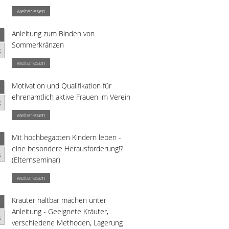
weiterlesen
Anleitung zum Binden von
Sommerkränzen
g
weiterlesen
Motivation und Qualifikation für
ehrenamtlich aktive Frauen im Verein
g
weiterlesen
Mit hochbegabten Kindern leben -
eine besondere Herausforderung!?
g
(Elternseminar)
weiterlesen
Kräuter haltbar machen unter
Anleitung - Geeignete Kräuter,
g
verschiedene Methoden, Lagerung