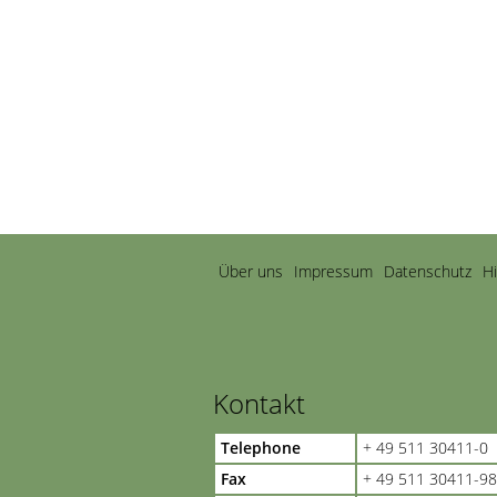
Navigation
Über uns
Impressum
Datenschutz
H
überspringen
Kontakt
Telephone
+ 49 511 30411-0
Fax
+ 49 511 30411-98