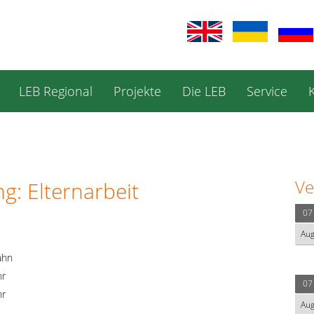
LEB Regional
Projekte
Die LEB
Service
Ve
g: Elternarbeit
07
Au
ahn
hr
07
hr
Au