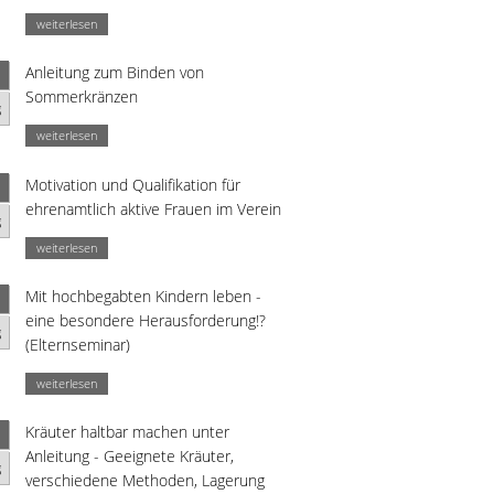
weiterlesen
Anleitung zum Binden von
Sommerkränzen
g
weiterlesen
Motivation und Qualifikation für
ehrenamtlich aktive Frauen im Verein
g
weiterlesen
Mit hochbegabten Kindern leben -
eine besondere Herausforderung!?
g
(Elternseminar)
weiterlesen
Kräuter haltbar machen unter
Anleitung - Geeignete Kräuter,
g
verschiedene Methoden, Lagerung