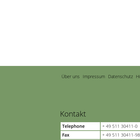
Navigation
Über uns
Impressum
Datenschutz
H
überspringen
Kontakt
Telephone
+ 49 511 30411-0
Fax
+ 49 511 30411-98