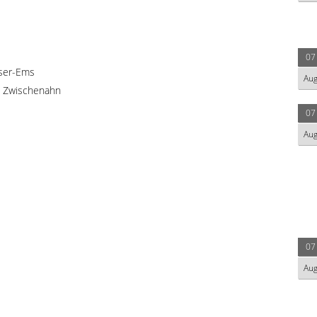
07
ser-Ems
Au
d Zwischenahn
07
Au
07
Au