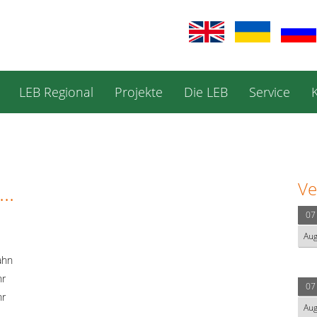
LEB Regional
Projekte
Die LEB
Service
Ve
..
07
Au
ahn
hr
07
hr
Au