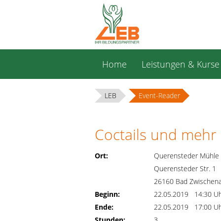
Navigation
Home
Leistungen & Kurse
überspringen
LEB
Event-Reader
Coctails und mehr .
Ort:
Querensteder Mühle
Querensteder Str. 1
26160 Bad Zwischen
Beginn:
22.05.2019 14:30 U
Ende:
22.05.2019 17:00 U
Stunden:
3