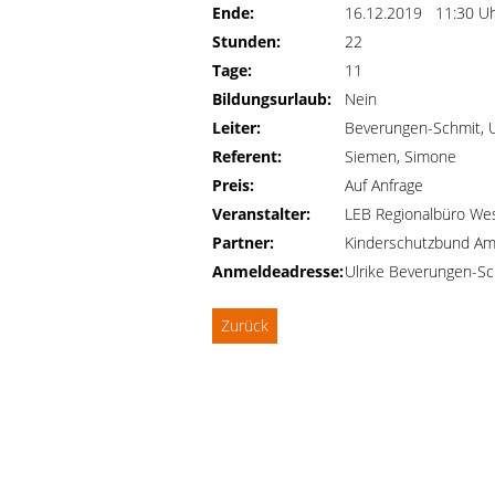
Ende:
16.12.2019 11:30 U
Stunden:
22
Tage:
11
Bildungsurlaub:
Nein
Leiter:
Beverungen-Schmit, U
Referent:
Siemen, Simone
Preis:
Auf Anfrage
Veranstalter:
LEB Regionalbüro We
Partner:
Kinderschutzbund A
Anmeldeadresse:
Ulrike Beverungen-S
Zurück