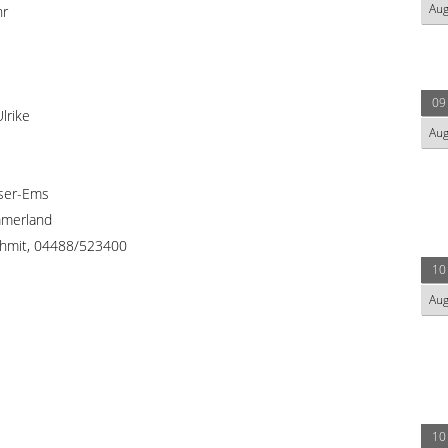
Au
hr
09
lrike
Au
ser-Ems
mmerland
chmit, 04488/523400
10
Au
10