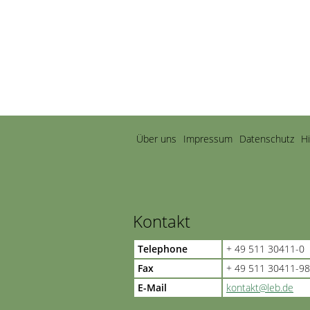
Navigation
Über uns
Impressum
Datenschutz
H
überspringen
Kontakt
Telephone
+ 49 511 30411-0
Fax
+ 49 511 30411-98
E-Mail
kontakt@leb.de