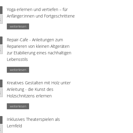
Yoga erlernen und vertiefen – für
Anfänger:innen und Fortgeschrittene
g
weiterlesen
Repair-Cafe - Anleitungen zum
Reparieren von kleinen Altgeräten
g
zur Etabilierung eines nachhaltigen
Lebensstils
weiterlesen
Kreatives Gestalten mit Holz unter
Anleitung - die Kunst des
g
Holzschnitzens erlernen
weiterlesen
Inklusives Theaterspielen als
Lernfeld
g