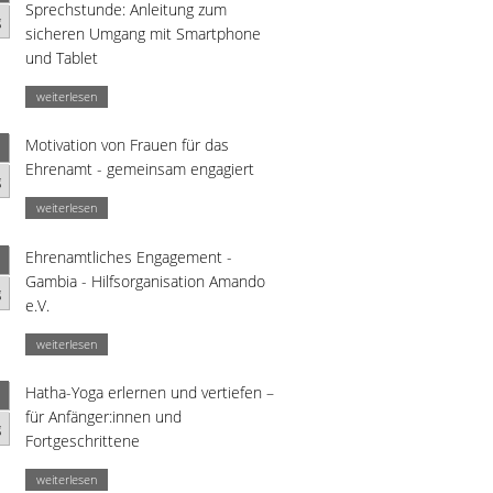
Sprechstunde: Anleitung zum
g
sicheren Umgang mit Smartphone
und Tablet
weiterlesen
Motivation von Frauen für das
Ehrenamt - gemeinsam engagiert
g
weiterlesen
Ehrenamtliches Engagement -
Gambia - Hilfsorganisation Amando
g
e.V.
weiterlesen
Hatha-Yoga erlernen und vertiefen –
für Anfänger:innen und
g
Fortgeschrittene
weiterlesen