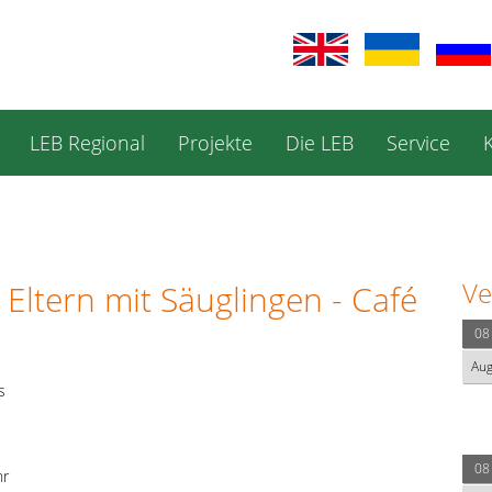
LEB Regional
Projekte
Die LEB
Service
Ve
 Eltern mit Säuglingen - Café
08
Au
s
08
hr