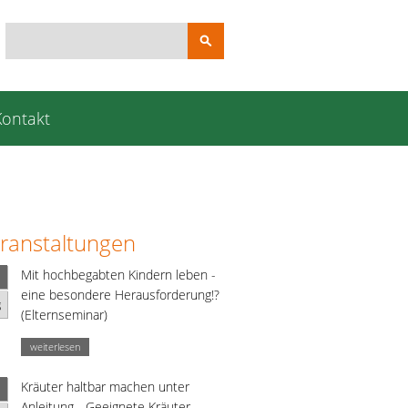
Suchbegriffe
Kontakt
ranstaltungen
Mit hochbegabten Kindern leben -
eine besondere Herausforderung!?
g
(Elternseminar)
weiterlesen
Kräuter haltbar machen unter
Anleitung - Geeignete Kräuter,