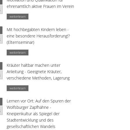
ehrenamtlich aktive Frauen im Verein
g
weiterlesen
Mit hochbegabten Kindern leben -
eine besondere Herausforderung!?
g
(Elternseminar)
weiterlesen
Kräuter haltbar machen unter
Anleitung - Geeignete Kräuter,
g
verschiedene Methoden, Lagerung
weiterlesen
Lernen vor Ort: Auf den Spuren der
Wolfsburger Zapfhähne -
g
Kneipenkultur als Spiegel der
Stadtentwicklung und des
gesellschaftlichen Wandels