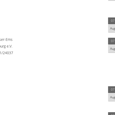
07
Au
ser-Ems
07
urg e.V.
Au
41/24037
07
Au