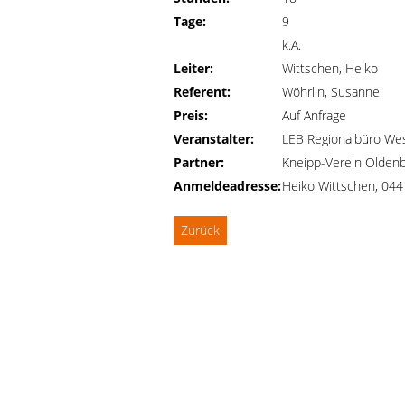
Tage:
9
k.A.
Leiter:
Wittschen, Heiko
Referent:
Wöhrlin, Susanne
Preis:
Auf Anfrage
Veranstalter:
LEB Regionalbüro We
Partner:
Kneipp-Verein Oldenb
Anmeldeadresse:
Heiko Wittschen, 04
Zurück