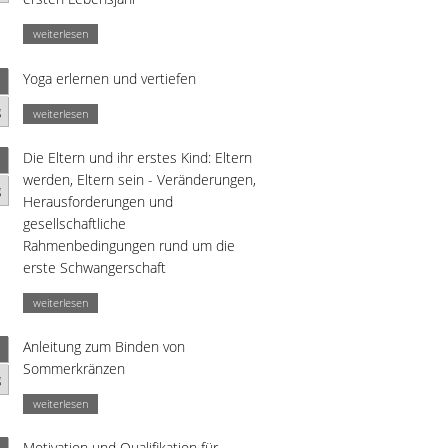
weiterlesen
Yoga erlernen und vertiefen
g
weiterlesen
Die Eltern und ihr erstes Kind: Eltern
werden, Eltern sein - Veränderungen,
g
Herausforderungen und
gesellschaftliche
Rahmenbedingungen rund um die
erste Schwangerschaft
weiterlesen
Anleitung zum Binden von
Sommerkränzen
g
weiterlesen
Motivation und Qualifikation für