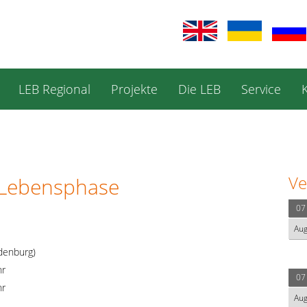
LEB Regional
Projekte
Die LEB
Service
Ve
e Lebensphase
07
Au
denburg)
hr
07
hr
Au