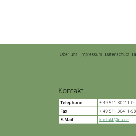
Navigation
Über uns
Impressum
Datenschutz
H
überspringen
Kontakt
Telephone
+ 49 511 30411-0
Fax
+ 49 511 30411-98
E-Mail
kontakt@leb.de