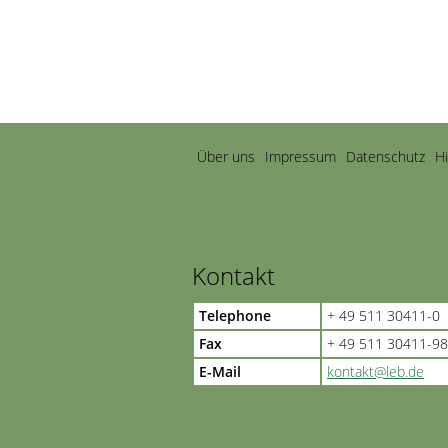
Navigation
Über uns
Impressum
Datenschutz
H
überspringen
Kontakt
Telephone
+ 49 511 30411-0
Fax
+ 49 511 30411-98
E-Mail
kontakt@leb.de