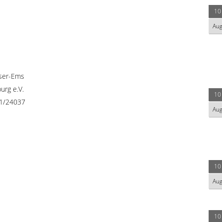
10
Au
ser-Ems
urg e.V.
10
41/24037
Au
10
Au
10