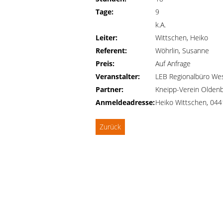
Tage:
9
k.A.
Leiter:
Wittschen, Heiko
Referent:
Wöhrlin, Susanne
Preis:
Auf Anfrage
Veranstalter:
LEB Regionalbüro We
Partner:
Kneipp-Verein Oldenb
Anmeldeadresse:
Heiko Wittschen, 04
Zurück