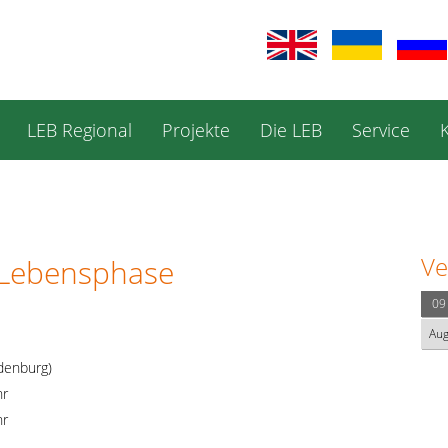
LEB Regional
Projekte
Die LEB
Service
Ve
e Lebensphase
09
Au
denburg)
hr
hr