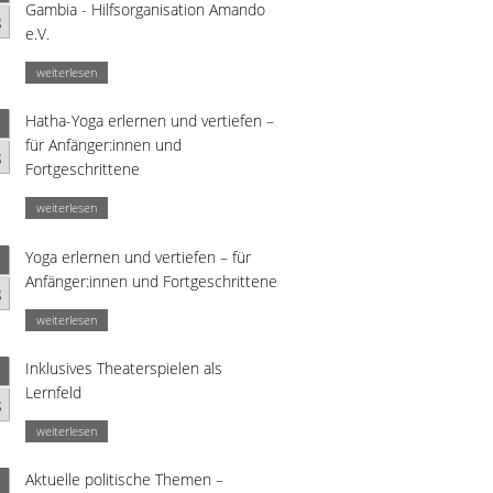
Gambia - Hilfsorganisation Amando
g
e.V.
weiterlesen
Hatha-Yoga erlernen und vertiefen –
für Anfänger:innen und
g
Fortgeschrittene
weiterlesen
Yoga erlernen und vertiefen – für
Anfänger:innen und Fortgeschrittene
g
weiterlesen
Inklusives Theaterspielen als
Lernfeld
g
weiterlesen
Aktuelle politische Themen –