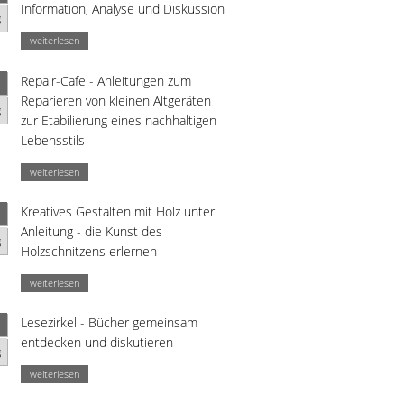
Information, Analyse und Diskussion
g
weiterlesen
Repair-Cafe - Anleitungen zum
Reparieren von kleinen Altgeräten
g
zur Etabilierung eines nachhaltigen
Lebensstils
weiterlesen
Kreatives Gestalten mit Holz unter
Anleitung - die Kunst des
g
Holzschnitzens erlernen
weiterlesen
Lesezirkel - Bücher gemeinsam
entdecken und diskutieren
g
weiterlesen