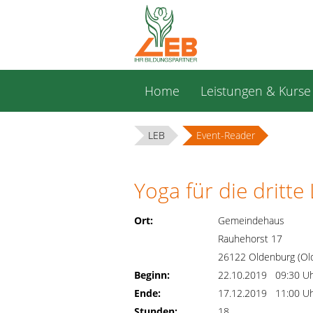
Navigation
Home
Leistungen & Kurse
überspringen
LEB
Event-Reader
Yoga für die dritt
Ort:
Gemeindehaus
Rauhehorst 17
26122 Oldenburg (Ol
Beginn:
22.10.2019 09:30 U
Ende:
17.12.2019 11:00 U
Stunden:
18