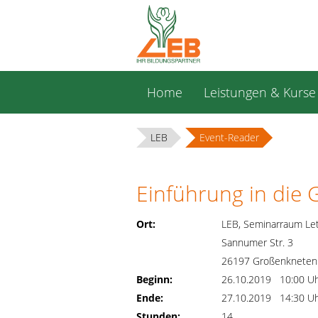
Navigation
Home
Leistungen & Kurse
überspringen
LEB
Event-Reader
Einführung in die
Ort:
LEB, Seminarraum Let
Sannumer Str. 3
26197 Großenkneten
Beginn:
26.10.2019 10:00 U
Ende:
27.10.2019 14:30 U
Stunden:
14