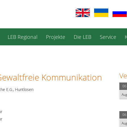
LEB Regional
Projekte
Die LEB
Service
Ve
 Gewaltfreie Kommunikation
06
he E.G., Huntlosen
Au
hr
06
hr
Au