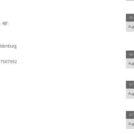
06
. agr.
Au
ldenburg
06
 7507992
Au
07
Au
07
Au