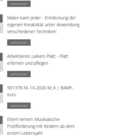
weiterlesen
Malen kann jeder - Entdeckung der
eigenen Kreativität unter Anwendung
g
verschiedener Techniken
weiterlesen
Arbeitskreis Liekers Platt - Platt
erlernen und pflegen
g
weiterlesen
901378-NI-14-2026 M_4 | BAMF-
Kurs
g
weiterlesen
Eltern lernen: Musikalische
Frühförderung mit Kindern ab dem
g
ersten Lebensjahr