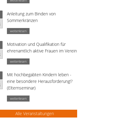
weiterlesen
Anleitung zum Binden von
Sommerkränzen
g
weiterlesen
Motivation und Qualifikation für
ehrenamtlich aktive Frauen im Verein
g
weiterlesen
Mit hochbegabten Kindern leben -
eine besondere Herausforderung!?
g
(Elternseminar)
weiterlesen
Alle Veranstaltungen