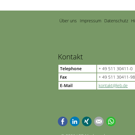
Navigation
Über uns
Impressum
Datenschutz
H
überspringen
Kontakt
Telephone
+ 49 511 30411-0
Fax
+ 49 511 30411-98
E-Mail
kontakt@leb.de
Facebook
LinkedIn
Xing
E-mail
WhatsApp