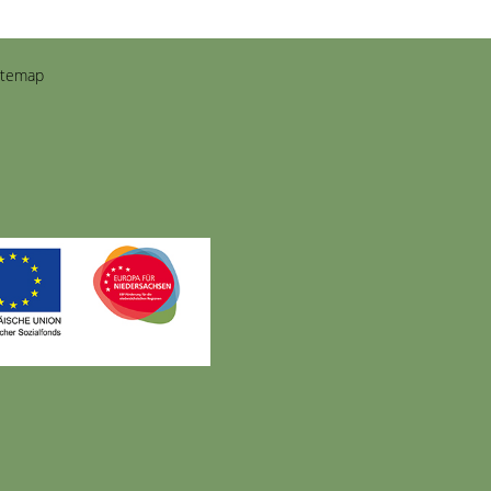
itemap