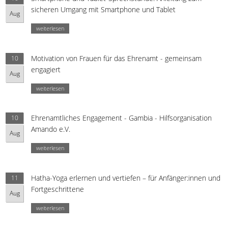
sicheren Umgang mit Smartphone und Tablet
Aug
weiterlesen
Motivation von Frauen für das Ehrenamt - gemeinsam
10
engagiert
Aug
weiterlesen
Ehrenamtliches Engagement - Gambia - Hilfsorganisation
10
Amando e.V.
Aug
weiterlesen
Hatha-Yoga erlernen und vertiefen – für Anfänger:innen und
11
Fortgeschrittene
Aug
weiterlesen