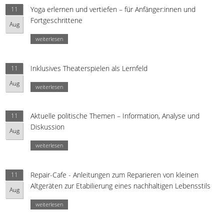
Yoga erlernen und vertiefen – für Anfänger:innen und
11
Fortgeschrittene
Aug
weiterlesen
Inklusives Theaterspielen als Lernfeld
11
Aug
weiterlesen
Aktuelle politische Themen – Information, Analyse und
11
Diskussion
Aug
weiterlesen
Repair-Cafe - Anleitungen zum Reparieren von kleinen
11
Altgeräten zur Etabilierung eines nachhaltigen Lebensstils
Aug
weiterlesen