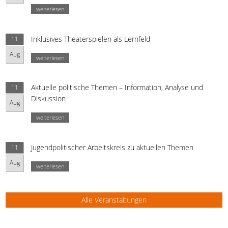
weiterlesen
Inklusives Theaterspielen als Lernfeld
11
Aug
weiterlesen
Aktuelle politische Themen – Information, Analyse und
11
Diskussion
Aug
weiterlesen
Jugendpolitischer Arbeitskreis zu aktuellen Themen
11
Aug
weiterlesen
Alle Veranstaltungen