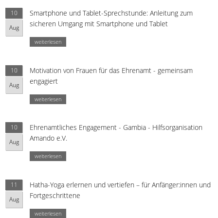
Smartphone und Tablet-Sprechstunde: Anleitung zum
10
sicheren Umgang mit Smartphone und Tablet
Aug
weiterlesen
Motivation von Frauen für das Ehrenamt - gemeinsam
10
engagiert
Aug
weiterlesen
Ehrenamtliches Engagement - Gambia - Hilfsorganisation
10
Amando e.V.
Aug
weiterlesen
Hatha-Yoga erlernen und vertiefen – für Anfänger:innen und
11
Fortgeschrittene
Aug
weiterlesen