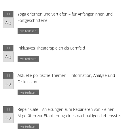
Yoga erlernen und vertiefen – für Anfänger:innen und
11
Fortgeschrittene
Aug
weiterlesen
Inklusives Theaterspielen als Lernfeld
11
Aug
weiterlesen
Aktuelle politische Themen – Information, Analyse und
11
Diskussion
Aug
weiterlesen
Repair-Cafe - Anleitungen zum Reparieren von kleinen
11
Altgeräten zur Etabilierung eines nachhaltigen Lebensstils
Aug
weiterlesen