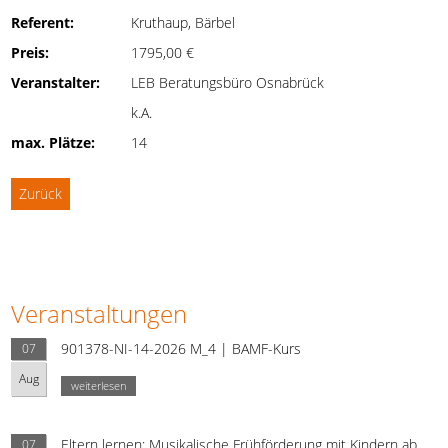
Referent:
Kruthaup, Bärbel
Preis:
1795,00 €
Veranstalter:
LEB Beratungsbüro Osnabrück
k.A.
max. Plätze:
14
Zurück
Veranstaltungen
901378-NI-14-2026 M_4 | BAMF-Kurs
07
Aug
weiterlesen
Eltern lernen: Musikalische Frühförderung mit Kindern ab
07