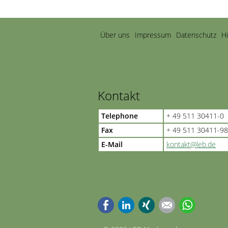
Navigation
Über uns
Impressum
Datenschutz
H
überspringen
Kontakt
Telephone
+ 49 511 30411-0
Fax
+ 49 511 30411-98
E-Mail
kontakt@leb.de
Facebook
LinkedIn
Xing
E-mail
WhatsApp