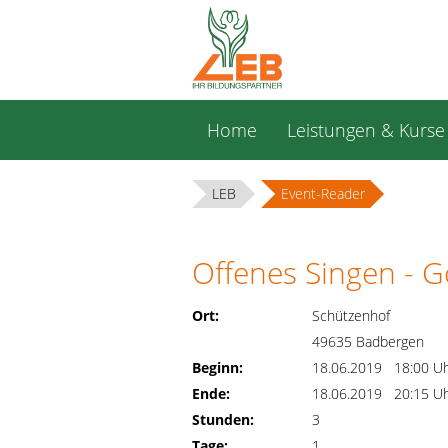
Navigation
Home
Leistungen & Kurse
überspringen
LEB
Event-Reader
Offenes Singen - G
Ort:
Schützenhof
49635 Badbergen
Beginn:
18.06.2019 18:00 U
Ende:
18.06.2019 20:15 U
Stunden:
3
Tage:
1