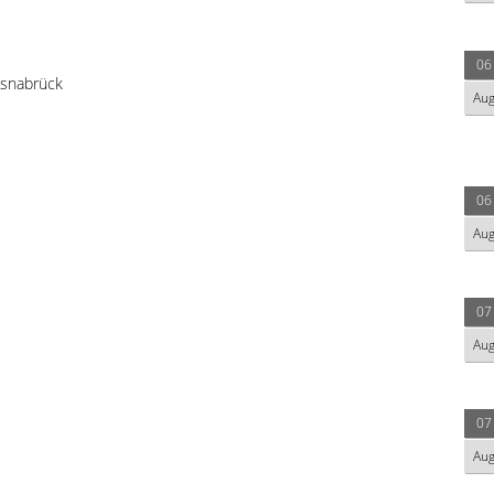
06
snabrück
Au
06
Au
07
Au
07
Au