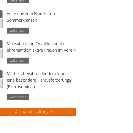
weiterlesen
Anleitung zum Binden von
Sommerkränzen
g
weiterlesen
Motivation und Qualifikation für
ehrenamtlich aktive Frauen im Verein
g
weiterlesen
Mit hochbegabten Kindern leben -
eine besondere Herausforderung!?
g
(Elternseminar)
weiterlesen
Alle Veranstaltungen