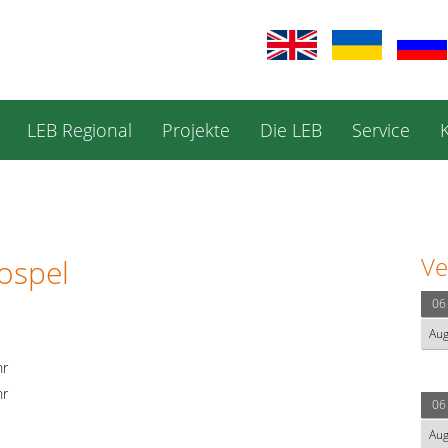
LEB Regional
Projekte
Die LEB
Service
Ve
ospel
06
Au
hr
hr
06
Au