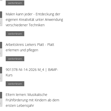
weiterlesen
Malen kann jeder - Entdeckung der
eigenen Kreativität unter Anwendung
g
verschiedener Techniken
weiterlesen
Arbeitskreis Liekers Platt - Platt
erlernen und pflegen
g
weiterlesen
901378-NI-14-2026 M_4 | BAMF-
Kurs
g
weiterlesen
Eltern lernen: Musikalische
Frühförderung mit Kindern ab dem
g
ersten Lebensjahr