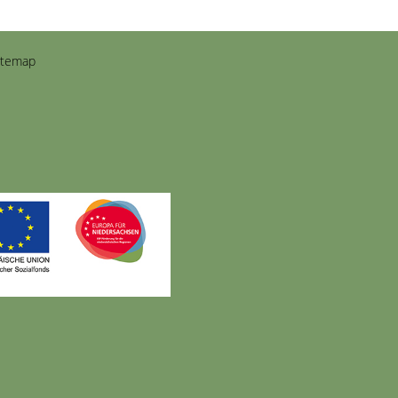
itemap