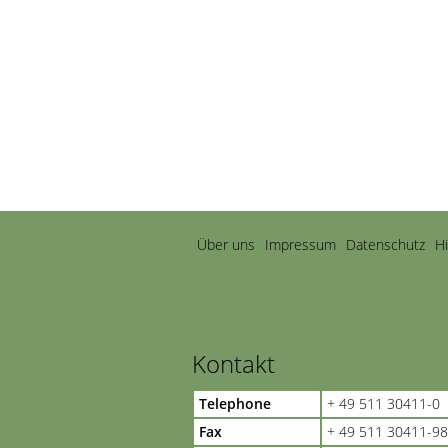
Navigation
Über uns
Impressum
Datenschutz
H
überspringen
Kontakt
Telephone
+ 49 511 30411-0
Fax
+ 49 511 30411-98