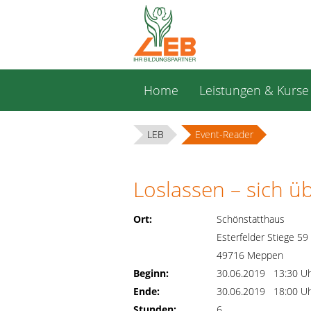
Navigation
Home
Leistungen & Kurse
überspringen
LEB
Event-Reader
Loslassen – sich ü
Ort:
Schönstatthaus
Esterfelder Stiege 59
49716 Meppen
Beginn:
30.06.2019 13:30 U
Ende:
30.06.2019 18:00 U
Stunden:
6