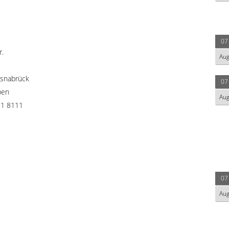
07
r.
Au
snabrück
07
pen
Au
1 8111
07
Au