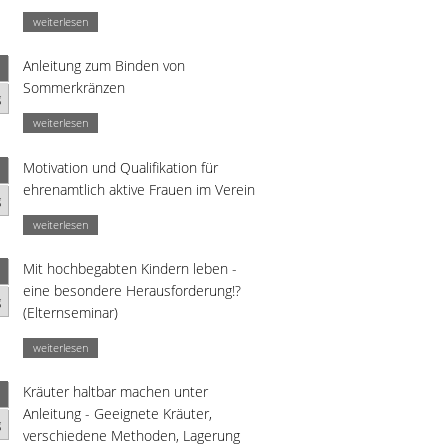
weiterlesen
Anleitung zum Binden von
Sommerkränzen
g
weiterlesen
Motivation und Qualifikation für
ehrenamtlich aktive Frauen im Verein
g
weiterlesen
Mit hochbegabten Kindern leben -
eine besondere Herausforderung!?
g
(Elternseminar)
weiterlesen
Kräuter haltbar machen unter
Anleitung - Geeignete Kräuter,
g
verschiedene Methoden, Lagerung