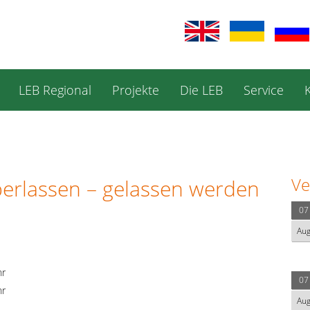
LEB Regional
Projekte
Die LEB
Service
Ve
berlassen – gelassen werden
07
Au
hr
07
hr
Au