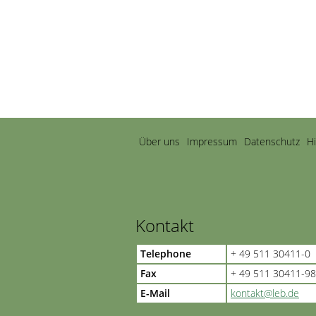
Navigation
Über uns
Impressum
Datenschutz
H
überspringen
Kontakt
Telephone
+ 49 511 30411-0
Fax
+ 49 511 30411-98
E-Mail
kontakt@leb.de