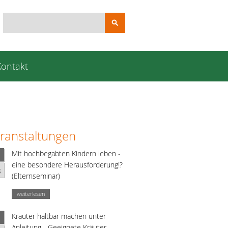
Suchbegriffe
Kontakt
ranstaltungen
Mit hochbegabten Kindern leben -
eine besondere Herausforderung!?
g
(Elternseminar)
weiterlesen
Kräuter haltbar machen unter
Anleitung - Geeignete Kräuter,