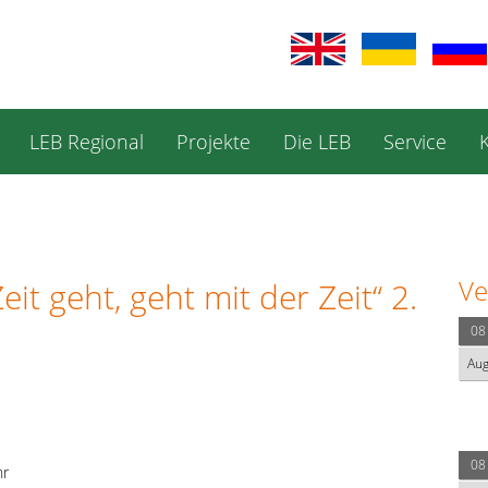
LEB Regional
Projekte
Die LEB
Service
Ve
it geht, geht mit der Zeit“ 2.
08
Au
08
hr