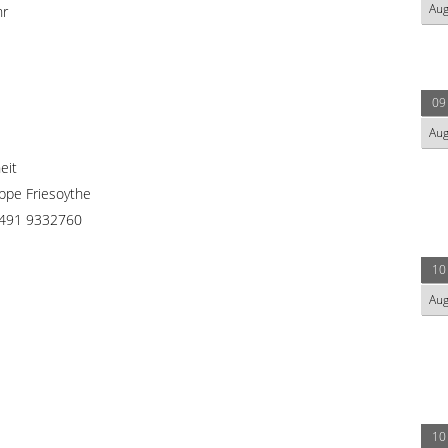
Au
hr
09
Au
eit
uppe Friesoythe
4491 9332760
10
Au
10