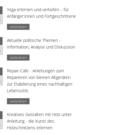
Yoga erlernen und vertiefen – für
Anfänger:innen und Fortgeschrittene
g
weiterlesen
Aktuelle politische Themen –
Information, Analyse und Diskussion
g
weiterlesen
Repair-Cafe - Anleitungen zum
Reparieren von kleinen Altgeräten
g
zur Etabilierung eines nachhaltigen
Lebensstils
weiterlesen
Kreatives Gestalten mit Holz unter
Anleitung - die Kunst des
g
Holzschnitzens erlernen