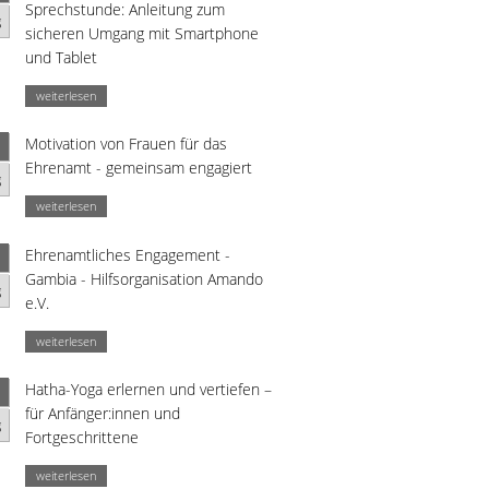
Sprechstunde: Anleitung zum
g
sicheren Umgang mit Smartphone
und Tablet
weiterlesen
Motivation von Frauen für das
Ehrenamt - gemeinsam engagiert
g
weiterlesen
Ehrenamtliches Engagement -
Gambia - Hilfsorganisation Amando
g
e.V.
weiterlesen
Hatha-Yoga erlernen und vertiefen –
für Anfänger:innen und
g
Fortgeschrittene
weiterlesen