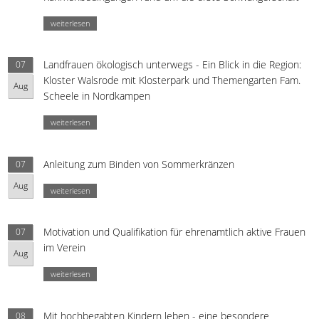
weiterlesen
Landfrauen ökologisch unterwegs - Ein Blick in die Region:
07
Kloster Walsrode mit Klosterpark und Themengarten Fam.
Aug
Scheele in Nordkampen
weiterlesen
Anleitung zum Binden von Sommerkränzen
07
Aug
weiterlesen
Motivation und Qualifikation für ehrenamtlich aktive Frauen
07
im Verein
Aug
weiterlesen
Mit hochbegabten Kindern leben - eine besondere
08