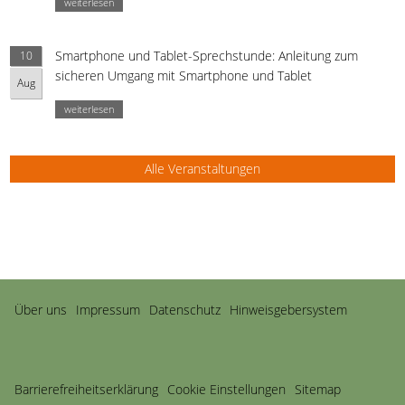
weiterlesen
Smartphone und Tablet-Sprechstunde: Anleitung zum
10
sicheren Umgang mit Smartphone und Tablet
Aug
weiterlesen
Alle Veranstaltungen
Navigation
Über uns
Impressum
Datenschutz
Hinweisgebersystem
überspringen
Barriere­freiheits­erklärung
Cookie Einstellungen
Sitemap