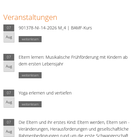
Veranstaltungen
901378-NI-14-2026 M_4 | BAMF-Kurs
07
Aug
weiterlesen
Eltern lernen: Musikalische Frühförderung mit Kindern ab
07
dem ersten Lebensjahr
Aug
weiterlesen
Yoga erlernen und vertiefen
07
Aug
weiterlesen
Die Eltern und ihr erstes Kind: Eltern werden, Eltern sein -
07
Veränderungen, Herausforderungen und gesellschaftliche
Aug
Rahmenbedingungen rund um die erste Schwangerschaft