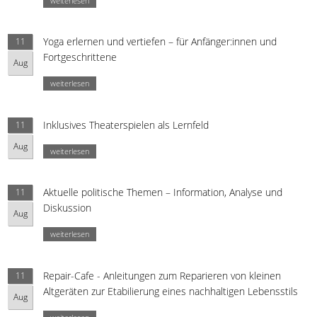
weiterlesen
Yoga erlernen und vertiefen – für Anfänger:innen und
11
Fortgeschrittene
Aug
weiterlesen
Inklusives Theaterspielen als Lernfeld
11
Aug
weiterlesen
Aktuelle politische Themen – Information, Analyse und
11
Diskussion
Aug
weiterlesen
Repair-Cafe - Anleitungen zum Reparieren von kleinen
11
Altgeräten zur Etabilierung eines nachhaltigen Lebensstils
Aug