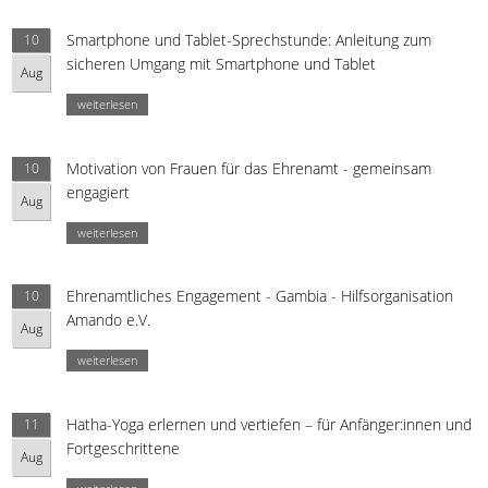
Smartphone und Tablet-Sprechstunde: Anleitung zum
10
sicheren Umgang mit Smartphone und Tablet
Aug
weiterlesen
Motivation von Frauen für das Ehrenamt - gemeinsam
10
engagiert
Aug
weiterlesen
Ehrenamtliches Engagement - Gambia - Hilfsorganisation
10
Amando e.V.
Aug
weiterlesen
Hatha-Yoga erlernen und vertiefen – für Anfänger:innen und
11
Fortgeschrittene
Aug