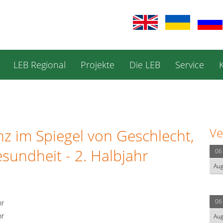
LEB Regional
Projekte
Die LEB
Service
Ve
z im Spiegel von Geschlecht,
undheit - 2. Halbjahr
06
Au
06
hr
hr
Au