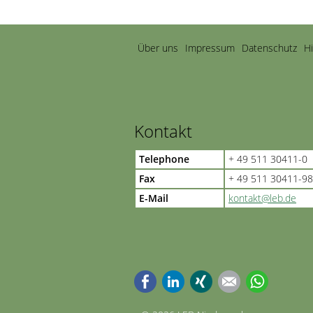
Navigation
Über uns
Impressum
Datenschutz
H
überspringen
Kontakt
Telephone
+ 49 511 30411-0
Fax
+ 49 511 30411-98
E-Mail
kontakt@leb.de
Facebook
LinkedIn
Xing
E-mail
WhatsApp