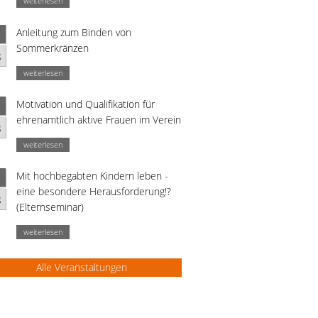
weiterlesen
Anleitung zum Binden von
Sommerkränzen
g
weiterlesen
Motivation und Qualifikation für
ehrenamtlich aktive Frauen im Verein
g
weiterlesen
Mit hochbegabten Kindern leben -
eine besondere Herausforderung!?
g
(Elternseminar)
weiterlesen
Alle Veranstaltungen