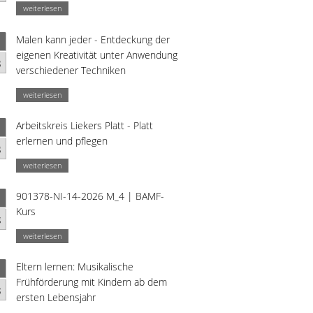
weiterlesen
Malen kann jeder - Entdeckung der
eigenen Kreativität unter Anwendung
g
verschiedener Techniken
weiterlesen
Arbeitskreis Liekers Platt - Platt
erlernen und pflegen
g
weiterlesen
901378-NI-14-2026 M_4 | BAMF-
Kurs
g
weiterlesen
Eltern lernen: Musikalische
Frühförderung mit Kindern ab dem
g
ersten Lebensjahr