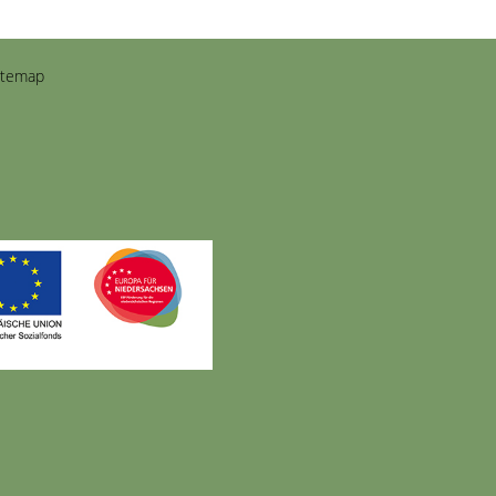
itemap