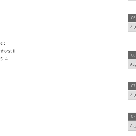
06
Au
eit
horst II
06
5514
Au
07
Au
07
Au