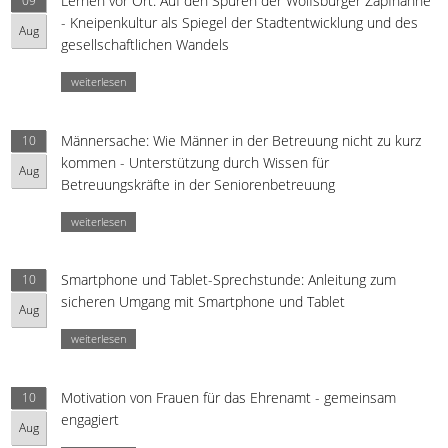
Lernen vor Ort: Auf den Spuren der Wolfsburger Zapfhähne
09
- Kneipenkultur als Spiegel der Stadtentwicklung und des
Aug
gesellschaftlichen Wandels
weiterlesen
Männersache: Wie Männer in der Betreuung nicht zu kurz
10
kommen - Unterstützung durch Wissen für
Aug
Betreuungskräfte in der Seniorenbetreuung
weiterlesen
Smartphone und Tablet-Sprechstunde: Anleitung zum
10
sicheren Umgang mit Smartphone und Tablet
Aug
weiterlesen
Motivation von Frauen für das Ehrenamt - gemeinsam
10
engagiert
Aug