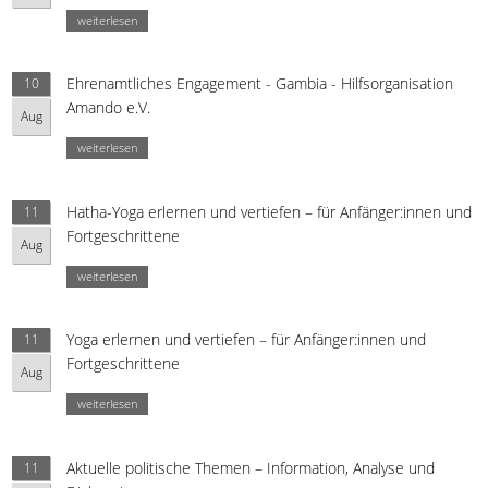
weiterlesen
Ehrenamtliches Engagement - Gambia - Hilfsorganisation
10
Amando e.V.
Aug
weiterlesen
Hatha-Yoga erlernen und vertiefen – für Anfänger:innen und
11
Fortgeschrittene
Aug
weiterlesen
Yoga erlernen und vertiefen – für Anfänger:innen und
11
Fortgeschrittene
Aug
weiterlesen
Aktuelle politische Themen – Information, Analyse und
11