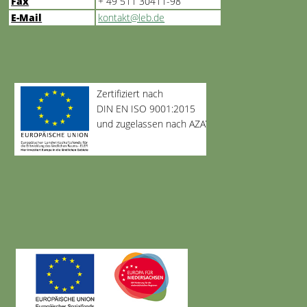
Fax
+ 49 511 30411-98
E-Mail
kontakt@leb.de
Zertifiziert nach
DIN EN ISO 9001:2015
und zugelassen nach AZAV