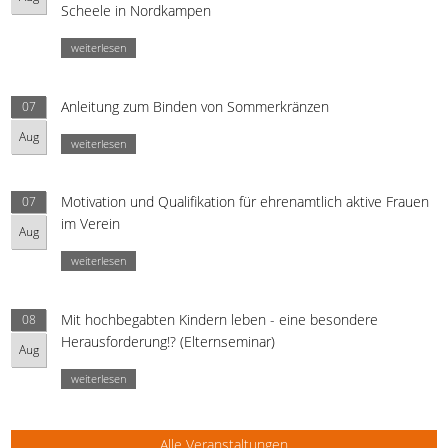
Scheele in Nordkampen
weiterlesen
Anleitung zum Binden von Sommerkränzen
07
Aug
weiterlesen
Motivation und Qualifikation für ehrenamtlich aktive Frauen
07
im Verein
Aug
weiterlesen
Mit hochbegabten Kindern leben - eine besondere
08
Herausforderung!? (Elternseminar)
Aug
weiterlesen
Alle Veranstaltungen