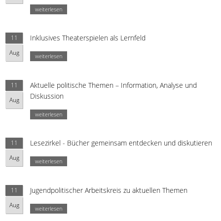
weiterlesen
Inklusives Theaterspielen als Lernfeld
11
Aug
weiterlesen
Aktuelle politische Themen – Information, Analyse und
11
Diskussion
Aug
weiterlesen
Lesezirkel - Bücher gemeinsam entdecken und diskutieren
11
Aug
weiterlesen
Jugendpolitischer Arbeitskreis zu aktuellen Themen
11
Aug
weiterlesen