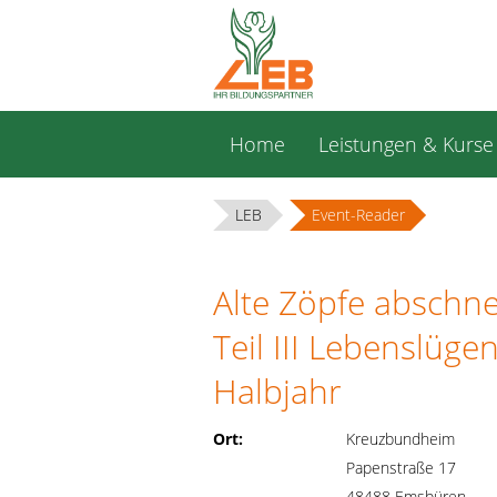
Navigation
Home
Leistungen & Kurse
überspringen
LEB
Event-Reader
Alte Zöpfe abschn
Teil III Lebenslüg
Halbjahr
Ort:
Kreuzbundheim
Papenstraße 17
48488 Emsbüren