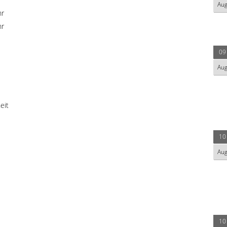
Au
hr
hr
09
Au
eit
10
Au
10