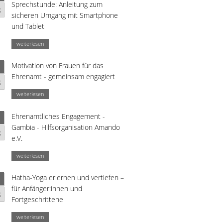
Sprechstunde: Anleitung zum
g
sicheren Umgang mit Smartphone
und Tablet
weiterlesen
Motivation von Frauen für das
Ehrenamt - gemeinsam engagiert
g
weiterlesen
Ehrenamtliches Engagement -
Gambia - Hilfsorganisation Amando
g
e.V.
weiterlesen
Hatha-Yoga erlernen und vertiefen –
für Anfänger:innen und
g
Fortgeschrittene
weiterlesen