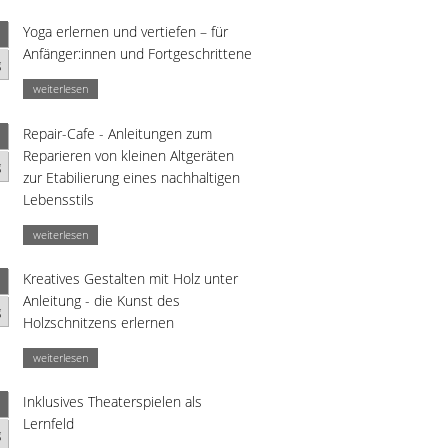
Yoga erlernen und vertiefen – für
Anfänger:innen und Fortgeschrittene
g
weiterlesen
Repair-Cafe - Anleitungen zum
Reparieren von kleinen Altgeräten
g
zur Etabilierung eines nachhaltigen
Lebensstils
weiterlesen
Kreatives Gestalten mit Holz unter
Anleitung - die Kunst des
g
Holzschnitzens erlernen
weiterlesen
Inklusives Theaterspielen als
Lernfeld
g