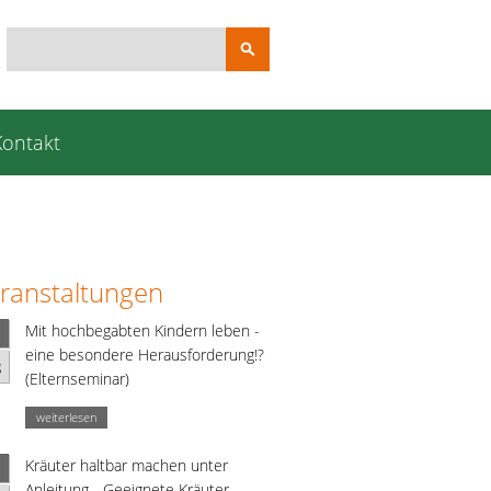
Suchbegriffe
Kontakt
ranstaltungen
Mit hochbegabten Kindern leben -
eine besondere Herausforderung!?
g
(Elternseminar)
weiterlesen
Kräuter haltbar machen unter
Anleitung - Geeignete Kräuter,