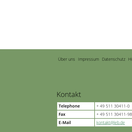
Navigation
Über uns
Impressum
Datenschutz
H
überspringen
Kontakt
Telephone
+ 49 511 30411-0
Fax
+ 49 511 30411-98
E-Mail
kontakt@leb.de