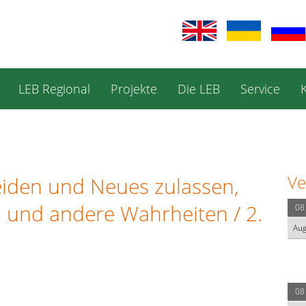
LEB Regional
Projekte
Die LEB
Service
Ve
eiden und Neues zulassen,
en und andere Wahrheiten / 2.
08
Au
08