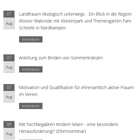
Landfrauen ökologisch unterwegs - Ein Blick in die Region:
07
Kloster Walsrode mit Klosterpark und Themengarten Fam.
Aug
Scheele in Nordkampen
weiterlesen
Anleitung zum Binden von Sommerkränzen
07
Aug
weiterlesen
Motivation und Qualifikation für ehrenamtlich aktive Frauen
07
im Verein
Aug
weiterlesen
Mit hochbegabten Kindern leben - eine besondere
08
Herausforderung!? (Elternseminar)
Aug