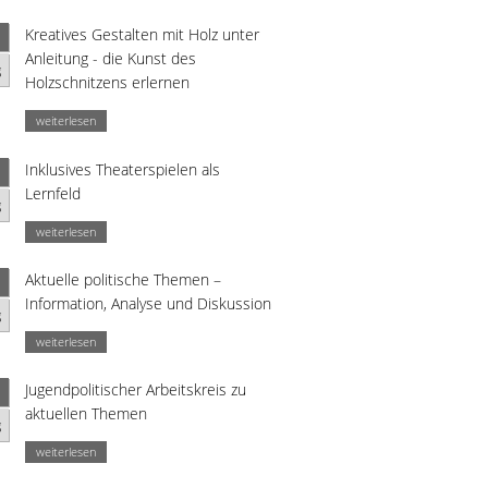
Kreatives Gestalten mit Holz unter
Anleitung - die Kunst des
g
Holzschnitzens erlernen
weiterlesen
Inklusives Theaterspielen als
Lernfeld
g
weiterlesen
Aktuelle politische Themen –
Information, Analyse und Diskussion
g
weiterlesen
Jugendpolitischer Arbeitskreis zu
aktuellen Themen
g
weiterlesen