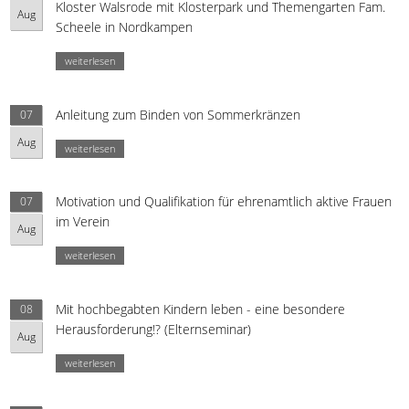
Kloster Walsrode mit Klosterpark und Themengarten Fam.
Aug
Scheele in Nordkampen
weiterlesen
Anleitung zum Binden von Sommerkränzen
07
Aug
weiterlesen
Motivation und Qualifikation für ehrenamtlich aktive Frauen
07
im Verein
Aug
weiterlesen
Mit hochbegabten Kindern leben - eine besondere
08
Herausforderung!? (Elternseminar)
Aug
weiterlesen