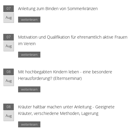
Anleitung zum Binden von Sommerkränzen
07
Aug
weiterlesen
Motivation und Qualifikation für ehrenamtlich aktive Frauen
07
im Verein
Aug
weiterlesen
Mit hochbegabten Kindern leben - eine besondere
08
Herausforderung!? (Elternseminar)
Aug
weiterlesen
Kräuter haltbar machen unter Anleitung - Geeignete
08
Kräuter, verschiedene Methoden, Lagerung
Aug
weiterlesen