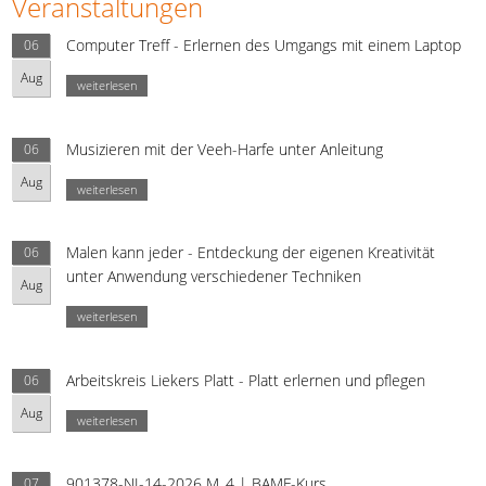
Veranstaltungen
Computer Treff - Erlernen des Umgangs mit einem Laptop
06
Aug
weiterlesen
Musizieren mit der Veeh-Harfe unter Anleitung
06
Aug
weiterlesen
Malen kann jeder - Entdeckung der eigenen Kreativität
06
unter Anwendung verschiedener Techniken
Aug
weiterlesen
Arbeitskreis Liekers Platt - Platt erlernen und pflegen
06
Aug
weiterlesen
901378-NI-14-2026 M_4 | BAMF-Kurs
07