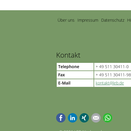
Navigation
Über uns
Impressum
Datenschutz
H
überspringen
Kontakt
Telephone
+ 49 511 30411-0
Fax
+ 49 511 30411-98
E-Mail
kontakt@leb.de
Facebook
LinkedIn
Xing
E-mail
WhatsApp