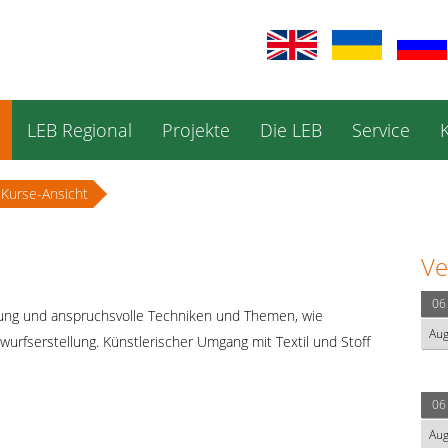
LEB Regional
Projekte
Die LEB
Service
Kurse-Ansicht
Ve
06
ung und anspruchsvolle Techniken und Themen, wie
Au
wurfserstellung. Künstlerischer Umgang mit Textil und Stoff
06
Au