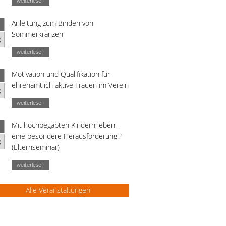
weiterlesen
Anleitung zum Binden von
Sommerkränzen
g
weiterlesen
Motivation und Qualifikation für
ehrenamtlich aktive Frauen im Verein
g
weiterlesen
Mit hochbegabten Kindern leben -
eine besondere Herausforderung!?
g
(Elternseminar)
weiterlesen
Alle Veranstaltungen