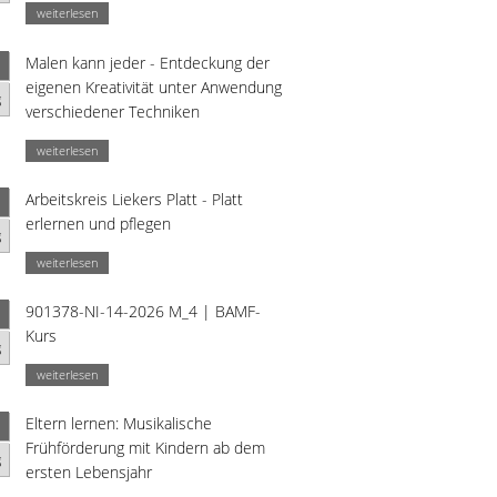
weiterlesen
Malen kann jeder - Entdeckung der
eigenen Kreativität unter Anwendung
g
verschiedener Techniken
weiterlesen
Arbeitskreis Liekers Platt - Platt
erlernen und pflegen
g
weiterlesen
901378-NI-14-2026 M_4 | BAMF-
Kurs
g
weiterlesen
Eltern lernen: Musikalische
Frühförderung mit Kindern ab dem
g
ersten Lebensjahr