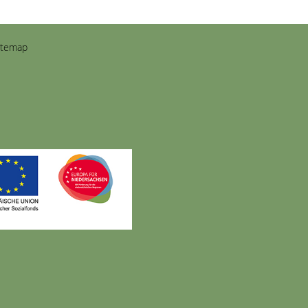
itemap