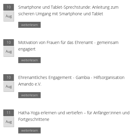
Smartphone und Tablet-Sprechstunde: Anleitung zum
10
sicheren Umgang mit Smartphone und Tablet
Aug
weiterlesen
Motivation von Frauen für das Ehrenamt - gemeinsam
10
engagiert
Aug
weiterlesen
Ehrenamtliches Engagement - Gambia - Hilfsorganisation
10
Amando e.V.
Aug
weiterlesen
Hatha-Yoga erlernen und vertiefen – für Anfänger:innen und
11
Fortgeschrittene
Aug
weiterlesen