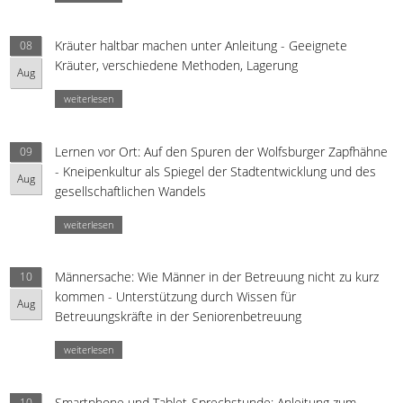
Kräuter haltbar machen unter Anleitung - Geeignete
08
Kräuter, verschiedene Methoden, Lagerung
Aug
weiterlesen
Lernen vor Ort: Auf den Spuren der Wolfsburger Zapfhähne
09
- Kneipenkultur als Spiegel der Stadtentwicklung und des
Aug
gesellschaftlichen Wandels
weiterlesen
Männersache: Wie Männer in der Betreuung nicht zu kurz
10
kommen - Unterstützung durch Wissen für
Aug
Betreuungskräfte in der Seniorenbetreuung
weiterlesen
Smartphone und Tablet-Sprechstunde: Anleitung zum
10