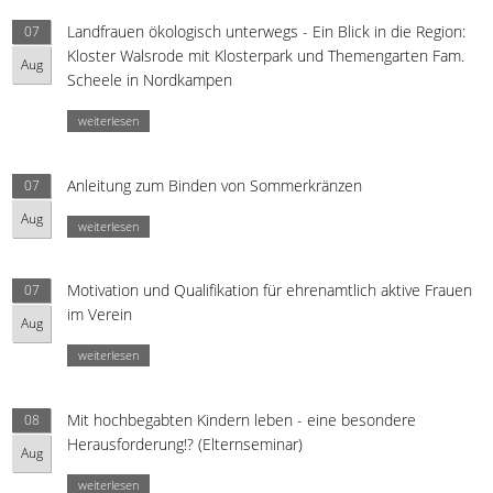
Landfrauen ökologisch unterwegs - Ein Blick in die Region:
07
Kloster Walsrode mit Klosterpark und Themengarten Fam.
Aug
Scheele in Nordkampen
weiterlesen
Anleitung zum Binden von Sommerkränzen
07
Aug
weiterlesen
Motivation und Qualifikation für ehrenamtlich aktive Frauen
07
im Verein
Aug
weiterlesen
Mit hochbegabten Kindern leben - eine besondere
08
Herausforderung!? (Elternseminar)
Aug
weiterlesen