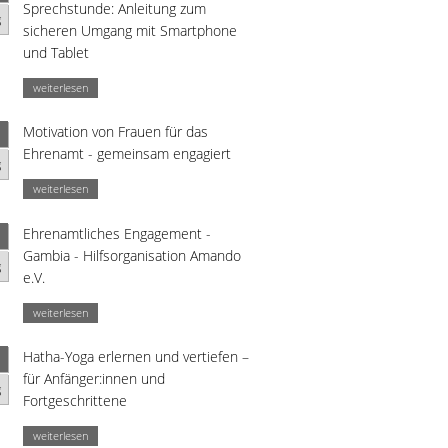
Sprechstunde: Anleitung zum
g
sicheren Umgang mit Smartphone
und Tablet
weiterlesen
Motivation von Frauen für das
Ehrenamt - gemeinsam engagiert
g
weiterlesen
Ehrenamtliches Engagement -
Gambia - Hilfsorganisation Amando
g
e.V.
weiterlesen
Hatha-Yoga erlernen und vertiefen –
für Anfänger:innen und
g
Fortgeschrittene
weiterlesen