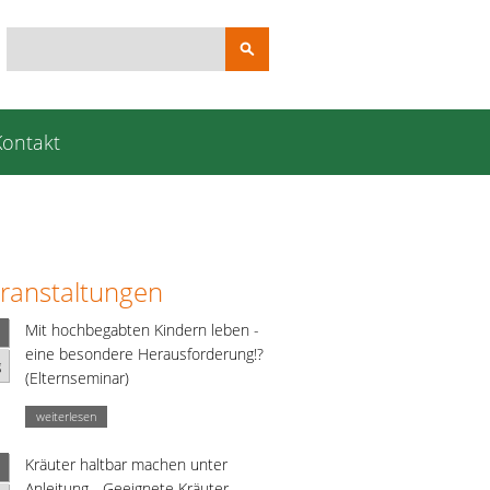
Suchbegriffe
Kontakt
ranstaltungen
Mit hochbegabten Kindern leben -
eine besondere Herausforderung!?
g
(Elternseminar)
weiterlesen
Kräuter haltbar machen unter
Anleitung - Geeignete Kräuter,