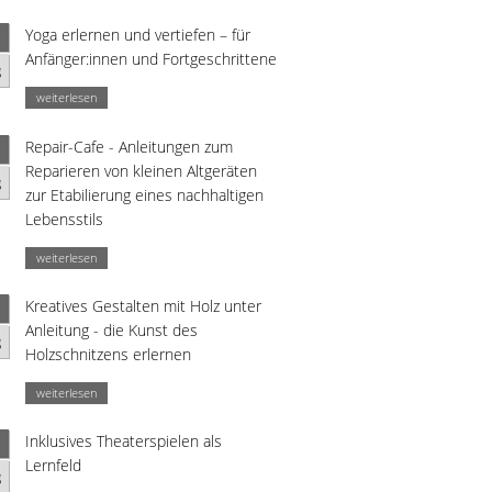
Yoga erlernen und vertiefen – für
Anfänger:innen und Fortgeschrittene
g
weiterlesen
Repair-Cafe - Anleitungen zum
Reparieren von kleinen Altgeräten
g
zur Etabilierung eines nachhaltigen
Lebensstils
weiterlesen
Kreatives Gestalten mit Holz unter
Anleitung - die Kunst des
g
Holzschnitzens erlernen
weiterlesen
Inklusives Theaterspielen als
Lernfeld
g