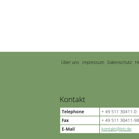
Navigation
Über uns
Impressum
Datenschutz
H
überspringen
Kontakt
Telephone
+ 49 511 30411-0
Fax
+ 49 511 30411-98
E-Mail
kontakt@leb.de