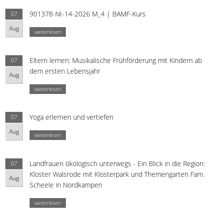
901378-NI-14-2026 M_4 | BAMF-Kurs
07
Aug
weiterlesen
Eltern lernen: Musikalische Frühförderung mit Kindern ab
07
dem ersten Lebensjahr
Aug
weiterlesen
Yoga erlernen und vertiefen
07
Aug
weiterlesen
Landfrauen ökologisch unterwegs - Ein Blick in die Region:
07
Kloster Walsrode mit Klosterpark und Themengarten Fam.
Aug
Scheele in Nordkampen
weiterlesen