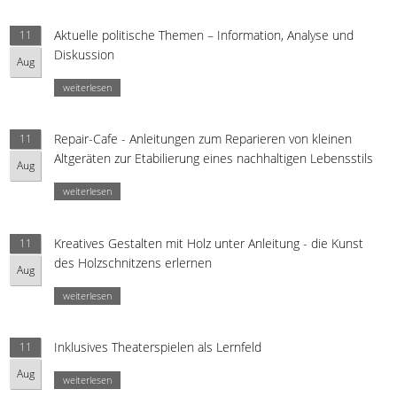
Aktuelle politische Themen – Information, Analyse und
11
Diskussion
Aug
weiterlesen
Repair-Cafe - Anleitungen zum Reparieren von kleinen
11
Altgeräten zur Etabilierung eines nachhaltigen Lebensstils
Aug
weiterlesen
Kreatives Gestalten mit Holz unter Anleitung - die Kunst
11
des Holzschnitzens erlernen
Aug
weiterlesen
Inklusives Theaterspielen als Lernfeld
11
Aug
weiterlesen