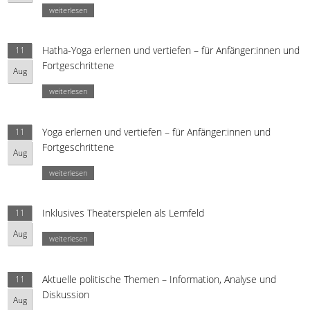
weiterlesen
Hatha-Yoga erlernen und vertiefen – für Anfänger:innen und
11
Fortgeschrittene
Aug
weiterlesen
Yoga erlernen und vertiefen – für Anfänger:innen und
11
Fortgeschrittene
Aug
weiterlesen
Inklusives Theaterspielen als Lernfeld
11
Aug
weiterlesen
Aktuelle politische Themen – Information, Analyse und
11
Diskussion
Aug