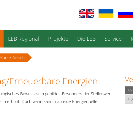
LEB Regional
Projekte
Die LEB
Service
Kurse-Ansicht
Ve
ng/Erneuerbare Energien
09
kologisches Bewusstsein gebildet. Besonders der Stellenwert
Au
isch erhöht. Doch wann kann man eine Energiequelle