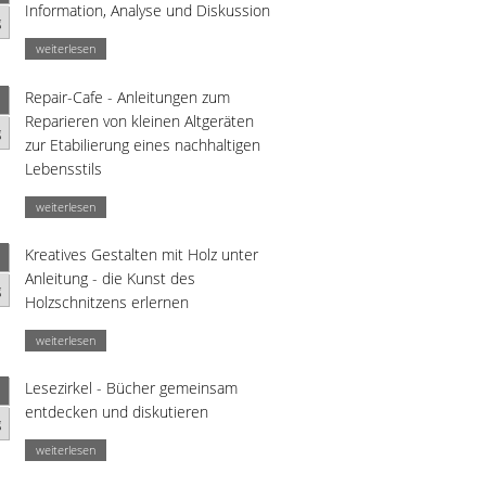
Information, Analyse und Diskussion
g
weiterlesen
Repair-Cafe - Anleitungen zum
Reparieren von kleinen Altgeräten
g
zur Etabilierung eines nachhaltigen
Lebensstils
weiterlesen
Kreatives Gestalten mit Holz unter
Anleitung - die Kunst des
g
Holzschnitzens erlernen
weiterlesen
Lesezirkel - Bücher gemeinsam
entdecken und diskutieren
g
weiterlesen