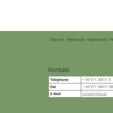
Navigation
Über uns
Impressum
Datenschutz
H
überspringen
Kontakt
Telephone
+ 49 511 30411-0
Fax
+ 49 511 30411-98
E-Mail
kontakt@leb.de