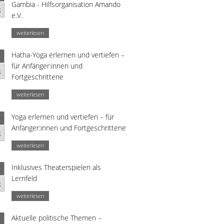
Gambia - Hilfsorganisation Amando
g
e.V.
weiterlesen
Hatha-Yoga erlernen und vertiefen –
für Anfänger:innen und
g
Fortgeschrittene
weiterlesen
Yoga erlernen und vertiefen – für
Anfänger:innen und Fortgeschrittene
g
weiterlesen
Inklusives Theaterspielen als
Lernfeld
g
weiterlesen
Aktuelle politische Themen –