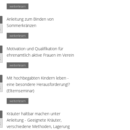
weiterlesen
Anleitung zum Binden von
Sommerkränzen
g
weiterlesen
Motivation und Qualifikation für
ehrenamtlich aktive Frauen im Verein
g
weiterlesen
Mit hochbegabten Kindern leben -
eine besondere Herausforderung!?
g
(Elternseminar)
weiterlesen
Kräuter haltbar machen unter
Anleitung - Geeignete Kräuter,
g
verschiedene Methoden, Lagerung