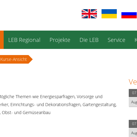
LEB Regional
Projekte
Die LEB
Service
Kurse-Ansicht
Ve
07
ögliche Themen wie Energiesparfragen, Vorsorge und
Au
rker, Einrichtungs- und Dekorationsfragen, Gartengestaltung,
ge, Obst- und Gemüseanbau
07
Au