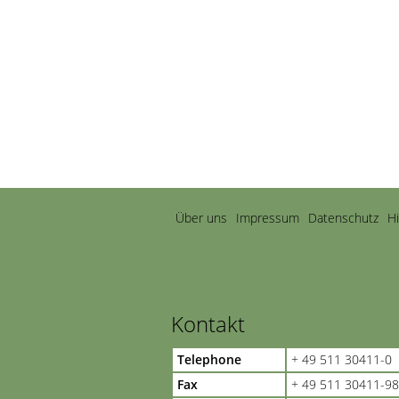
Navigation
Über uns
Impressum
Datenschutz
H
überspringen
Kontakt
Telephone
+ 49 511 30411-0
Fax
+ 49 511 30411-98