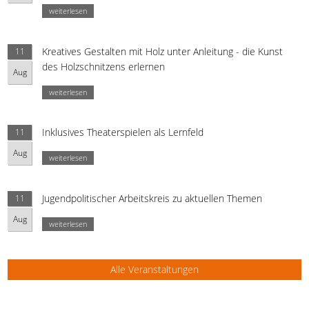
weiterlesen
Kreatives Gestalten mit Holz unter Anleitung - die Kunst
11
des Holzschnitzens erlernen
Aug
weiterlesen
Inklusives Theaterspielen als Lernfeld
11
Aug
weiterlesen
Jugendpolitischer Arbeitskreis zu aktuellen Themen
11
Aug
weiterlesen
Alle Veranstaltungen