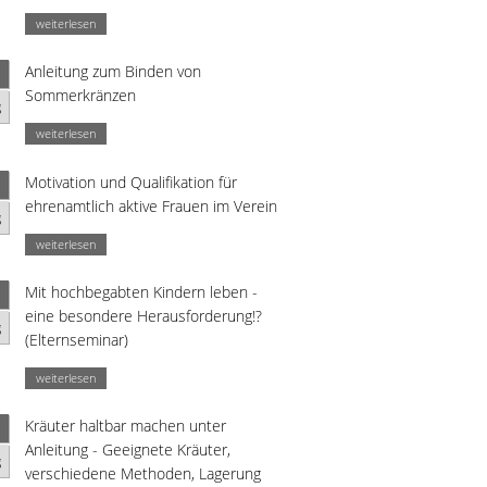
weiterlesen
Anleitung zum Binden von
Sommerkränzen
g
weiterlesen
Motivation und Qualifikation für
ehrenamtlich aktive Frauen im Verein
g
weiterlesen
Mit hochbegabten Kindern leben -
eine besondere Herausforderung!?
g
(Elternseminar)
weiterlesen
Kräuter haltbar machen unter
Anleitung - Geeignete Kräuter,
g
verschiedene Methoden, Lagerung