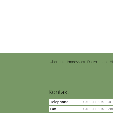
Navigation
Über uns
Impressum
Datenschutz
H
überspringen
Kontakt
Telephone
+ 49 511 30411-0
Fax
+ 49 511 30411-98