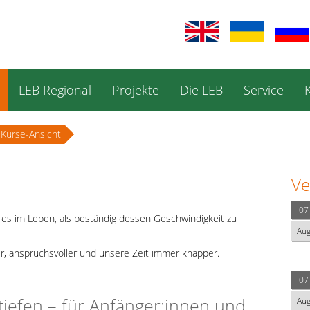
LEB Regional
Projekte
Die LEB
Service
Kurse-Ansicht
Ve
07
eres im Leben, als beständig dessen Geschwindigkeit zu
Au
r, anspruchsvoller und unsere Zeit immer knapper.
07
tiefen – für Anfänger:innen und
Au