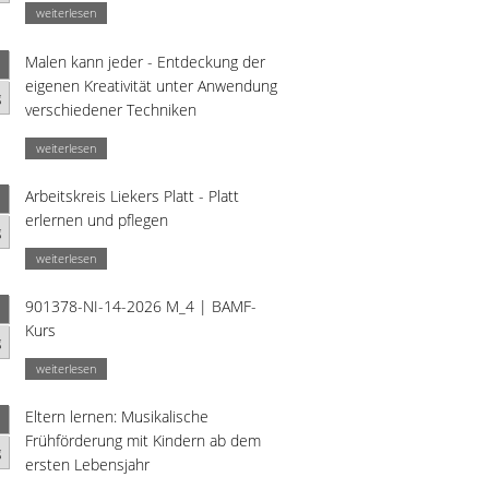
weiterlesen
Malen kann jeder - Entdeckung der
eigenen Kreativität unter Anwendung
g
verschiedener Techniken
weiterlesen
Arbeitskreis Liekers Platt - Platt
erlernen und pflegen
g
weiterlesen
901378-NI-14-2026 M_4 | BAMF-
Kurs
g
weiterlesen
Eltern lernen: Musikalische
Frühförderung mit Kindern ab dem
g
ersten Lebensjahr