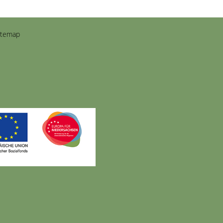
itemap