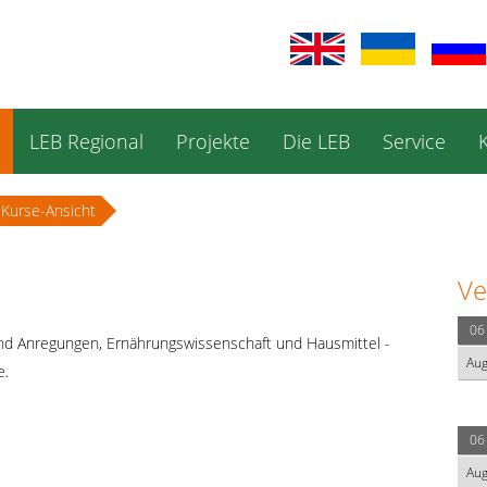
LEB Regional
Projekte
Die LEB
Service
Kurse-Ansicht
Ve
06
nd Anregungen, Ernährungswissenschaft und Hausmittel -
Au
e.
06
Au