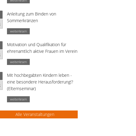
weiterlesen
Anleitung zum Binden von
Sommerkränzen
g
weiterlesen
Motivation und Qualifikation für
ehrenamtlich aktive Frauen im Verein
g
weiterlesen
Mit hochbegabten Kindern leben -
eine besondere Herausforderung!?
g
(Elternseminar)
weiterlesen
Alle Veranstaltungen