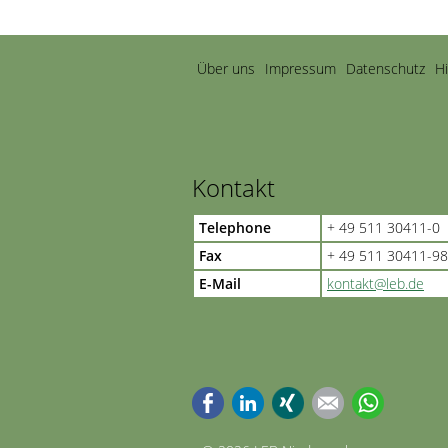
Navigation
Über uns
Impressum
Datenschutz
H
überspringen
Kontakt
Telephone
+ 49 511 30411-0
Fax
+ 49 511 30411-98
E-Mail
kontakt@leb.de
Facebook
LinkedIn
Xing
E-mail
WhatsApp