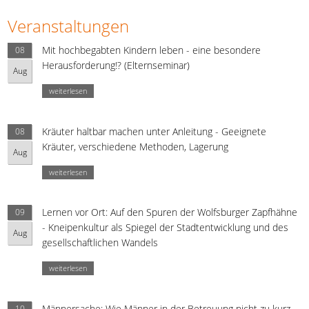
Veranstaltungen
Mit hochbegabten Kindern leben - eine besondere
08
Herausforderung!? (Elternseminar)
Aug
weiterlesen
Kräuter haltbar machen unter Anleitung - Geeignete
08
Kräuter, verschiedene Methoden, Lagerung
Aug
weiterlesen
Lernen vor Ort: Auf den Spuren der Wolfsburger Zapfhähne
09
- Kneipenkultur als Spiegel der Stadtentwicklung und des
Aug
gesellschaftlichen Wandels
weiterlesen
Männersache: Wie Männer in der Betreuung nicht zu kurz
10