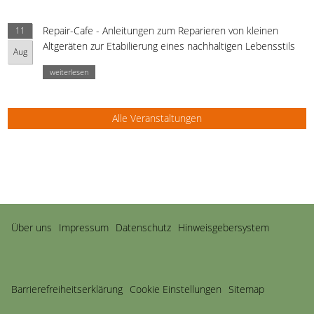
Repair-Cafe - Anleitungen zum Reparieren von kleinen
11
Altgeräten zur Etabilierung eines nachhaltigen Lebensstils
Aug
weiterlesen
Alle Veranstaltungen
Navigation
Über uns
Impressum
Datenschutz
Hinweisgebersystem
überspringen
Barriere­freiheits­erklärung
Cookie Einstellungen
Sitemap