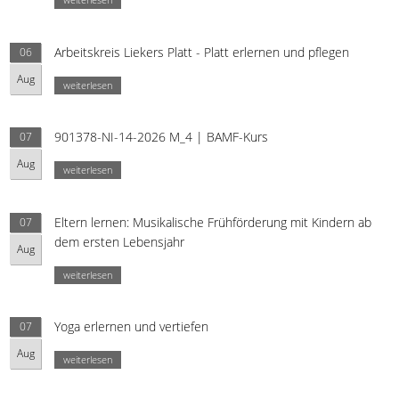
Arbeitskreis Liekers Platt - Platt erlernen und pflegen
06
Aug
weiterlesen
901378-NI-14-2026 M_4 | BAMF-Kurs
07
Aug
weiterlesen
Eltern lernen: Musikalische Frühförderung mit Kindern ab
07
dem ersten Lebensjahr
Aug
weiterlesen
Yoga erlernen und vertiefen
07
Aug
weiterlesen