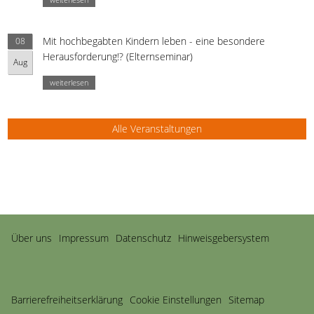
Mit hochbegabten Kindern leben - eine besondere
08
Herausforderung!? (Elternseminar)
Aug
weiterlesen
Alle Veranstaltungen
Navigation
Über uns
Impressum
Datenschutz
Hinweisgebersystem
überspringen
Barriere­freiheits­erklärung
Cookie Einstellungen
Sitemap