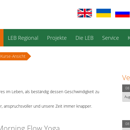
LEB Regional
Projekte
Die LEB
Service
Kurse-Ansicht
Ve
08
eres im Leben, als beständig dessen Geschwindigkeit zu
Au
r, anspruchsvoller und unsere Zeit immer knapper.
08
Morning Flow Yoga