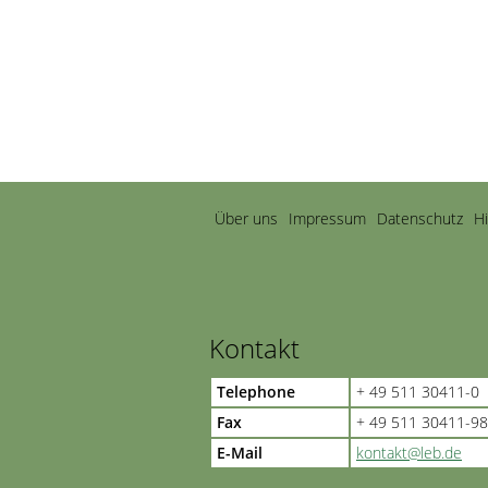
Navigation
Über uns
Impressum
Datenschutz
H
überspringen
Kontakt
Telephone
+ 49 511 30411-0
Fax
+ 49 511 30411-98
E-Mail
kontakt@leb.de