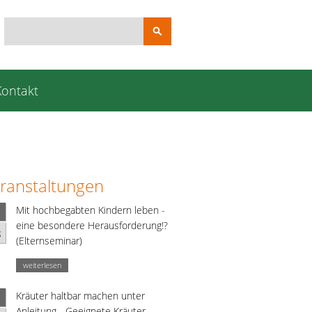
Suchbegriffe
Kontakt
ranstaltungen
Mit hochbegabten Kindern leben -
eine besondere Herausforderung!?
g
(Elternseminar)
weiterlesen
Kräuter haltbar machen unter
Anleitung - Geeignete Kräuter,