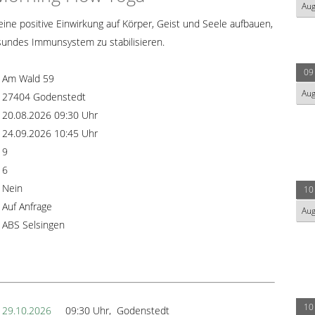
Au
ine positive Einwirkung auf Körper, Geist und Seele aufbauen,
sundes Immunsystem zu stabilisieren.
09
Am Wald 59
Au
27404 Godenstedt
20.08.2026 09:30 Uhr
24.09.2026 10:45 Uhr
9
6
Nein
10
Auf Anfrage
Au
ABS Selsingen
10
29.10.2026
09:30 Uhr, Godenstedt