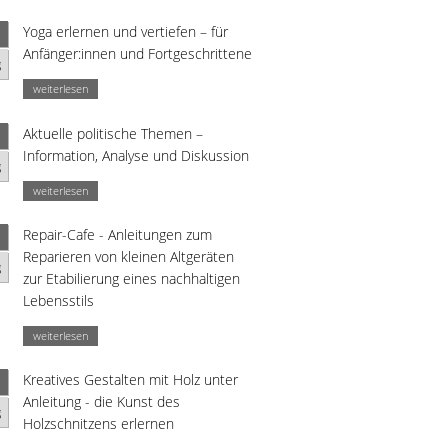
Yoga erlernen und vertiefen – für
Anfänger:innen und Fortgeschrittene
g
weiterlesen
Aktuelle politische Themen –
Information, Analyse und Diskussion
g
weiterlesen
Repair-Cafe - Anleitungen zum
Reparieren von kleinen Altgeräten
g
zur Etabilierung eines nachhaltigen
Lebensstils
weiterlesen
Kreatives Gestalten mit Holz unter
Anleitung - die Kunst des
g
Holzschnitzens erlernen