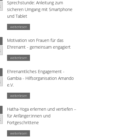
Sprechstunde: Anleitung zum
g
sicheren Umgang mit Smartphone
und Tablet
weiterlesen
Motivation von Frauen für das
Ehrenamt - gemeinsam engagiert
g
weiterlesen
Ehrenamtliches Engagement -
Gambia - Hilfsorganisation Amando
g
e.V.
weiterlesen
Hatha-Yoga erlernen und vertiefen –
für Anfänger:innen und
g
Fortgeschrittene
weiterlesen