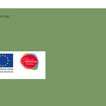
itemap