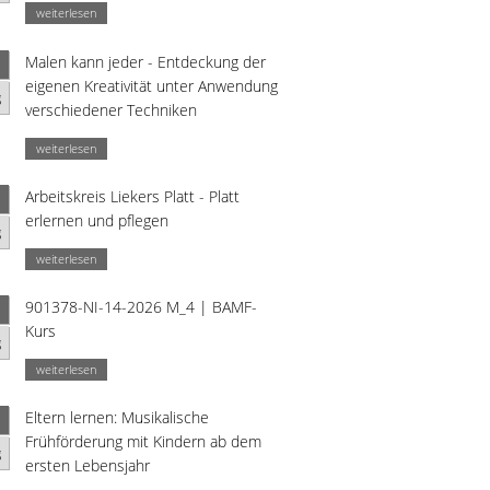
weiterlesen
Malen kann jeder - Entdeckung der
eigenen Kreativität unter Anwendung
g
verschiedener Techniken
weiterlesen
Arbeitskreis Liekers Platt - Platt
erlernen und pflegen
g
weiterlesen
901378-NI-14-2026 M_4 | BAMF-
Kurs
g
weiterlesen
Eltern lernen: Musikalische
Frühförderung mit Kindern ab dem
g
ersten Lebensjahr