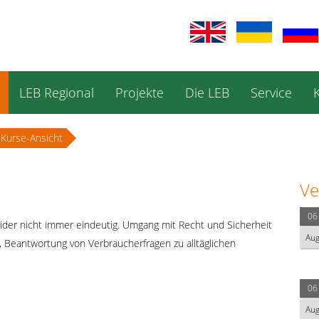
LEB Regional
Projekte
Die LEB
Service
Kurse-Ansicht
Ve
06
der nicht immer eindeutig. Umgang mit Recht und Sicherheit
Au
, Beantwortung von Verbraucherfragen zu alltäglichen
06
Au