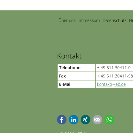
Navigation
Über uns
Impressum
Datenschutz
H
überspringen
Kontakt
Telephone
+ 49 511 30411-0
Fax
+ 49 511 30411-98
E-Mail
kontakt@leb.de
Facebook
LinkedIn
Xing
E-mail
WhatsApp