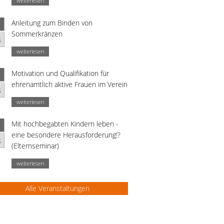
weiterlesen
Anleitung zum Binden von
Sommerkränzen
g
weiterlesen
Motivation und Qualifikation für
ehrenamtlich aktive Frauen im Verein
g
weiterlesen
Mit hochbegabten Kindern leben -
eine besondere Herausforderung!?
g
(Elternseminar)
weiterlesen
Alle Veranstaltungen