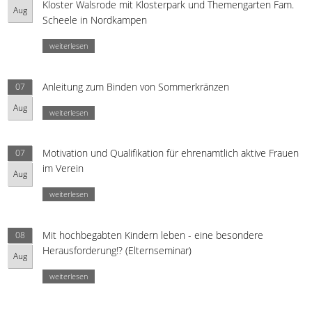
Kloster Walsrode mit Klosterpark und Themengarten Fam.
Aug
Scheele in Nordkampen
weiterlesen
Anleitung zum Binden von Sommerkränzen
07
Aug
weiterlesen
Motivation und Qualifikation für ehrenamtlich aktive Frauen
07
im Verein
Aug
weiterlesen
Mit hochbegabten Kindern leben - eine besondere
08
Herausforderung!? (Elternseminar)
Aug
weiterlesen