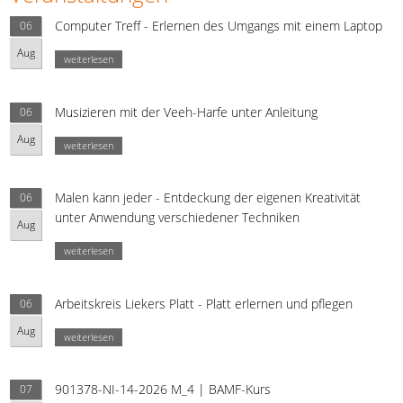
Computer Treff - Erlernen des Umgangs mit einem Laptop
06
Aug
weiterlesen
Musizieren mit der Veeh-Harfe unter Anleitung
06
Aug
weiterlesen
Malen kann jeder - Entdeckung der eigenen Kreativität
06
unter Anwendung verschiedener Techniken
Aug
weiterlesen
Arbeitskreis Liekers Platt - Platt erlernen und pflegen
06
Aug
weiterlesen
901378-NI-14-2026 M_4 | BAMF-Kurs
07