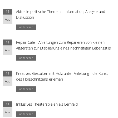
Aktuelle politische Themen – Information, Analyse und
11
Diskussion
Aug
weiterlesen
Repair-Cafe - Anleitungen zum Reparieren von kleinen
11
Altgeräten zur Etabilierung eines nachhaltigen Lebensstils
Aug
weiterlesen
Kreatives Gestalten mit Holz unter Anleitung - die Kunst
11
des Holzschnitzens erlernen
Aug
weiterlesen
Inklusives Theaterspielen als Lernfeld
11
Aug
weiterlesen