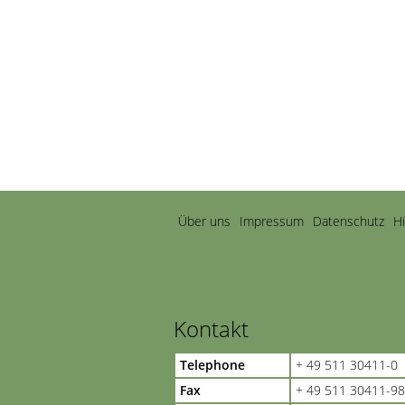
Navigation
Über uns
Impressum
Datenschutz
H
überspringen
Kontakt
Telephone
+ 49 511 30411-0
Fax
+ 49 511 30411-98