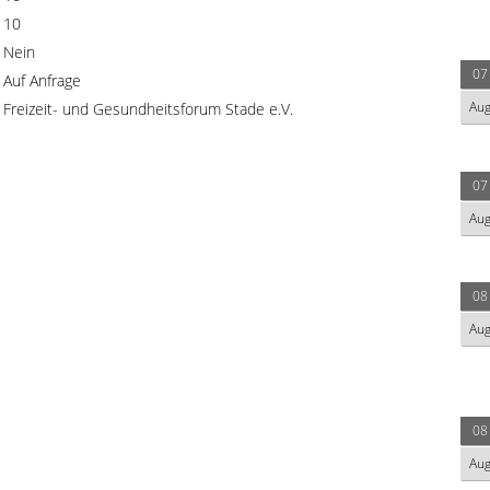
10
Nein
07
Auf Anfrage
Au
Freizeit- und Gesundheitsforum Stade e.V.
07
Au
08
Au
08
Au