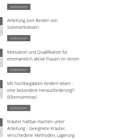
weiterlesen
Anleitung zum Binden von
Sommerkränzen
g
weiterlesen
Motivation und Qualifikation für
ehrenamtlich aktive Frauen im Verein
g
weiterlesen
Mit hochbegabten Kindern leben -
eine besondere Herausforderung!?
g
(Elternseminar)
weiterlesen
Kräuter haltbar machen unter
Anleitung - Geeignete Kräuter,
g
verschiedene Methoden, Lagerung