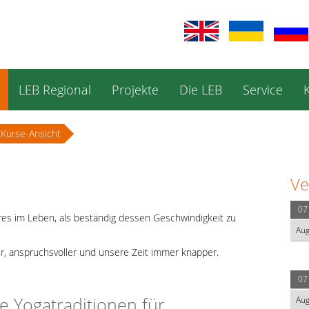
LEB Regional
Projekte
Die LEB
Service
Kurse-Ansicht
Ve
07
eres im Leben, als beständig dessen Geschwindigkeit zu
Au
r, anspruchsvoller und unsere Zeit immer knapper.
07
 Yogatraditionen für
Au