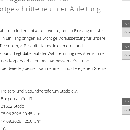
rtgeschrittene unter Anleitung
n
07
Jahren in Indien entwickelt wurde, um im Einklang mit sich
Au
e in Einklang bringen als wichtige Voraussetzung für unsere
Techniken, z. B. sanfte Kundalinielemente und
07
rpunkt liegt dabei auf der Wahrnehmung des Atems in der
Au
t des Körpers erhalten oder verbessern, Kraft und
örper (wieder) besser wahrnehmen und die eigenen Grenzen
Freizeit- und Gesundheitsforum Stade e.V.
Bungenstraße 49
07
21682 Stade
Au
05.06.2026 10:45 Uhr
14.08.2026 12:00 Uhr
16