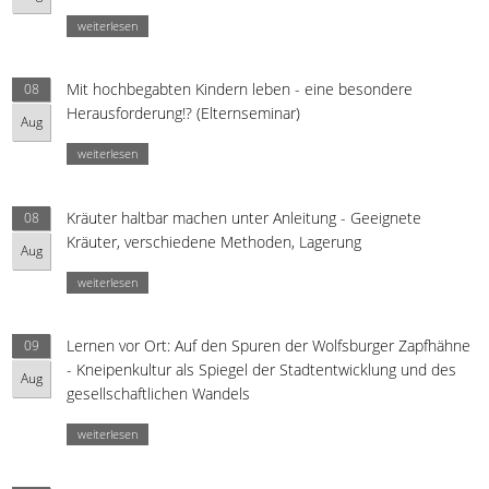
weiterlesen
Mit hochbegabten Kindern leben - eine besondere
08
Herausforderung!? (Elternseminar)
Aug
weiterlesen
Kräuter haltbar machen unter Anleitung - Geeignete
08
Kräuter, verschiedene Methoden, Lagerung
Aug
weiterlesen
Lernen vor Ort: Auf den Spuren der Wolfsburger Zapfhähne
09
- Kneipenkultur als Spiegel der Stadtentwicklung und des
Aug
gesellschaftlichen Wandels
weiterlesen