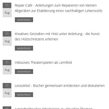
Repair-Cafe - Anleitungen zum Reparieren von kleinen
11
Altgeräten zur Etabilierung eines nachhaltigen Lebensstils
Aug
weiterlesen
Kreatives Gestalten mit Holz unter Anleitung - die Kunst
11
des Holzschnitzens erlernen
Aug
weiterlesen
Inklusives Theaterspielen als Lernfeld
11
Aug
weiterlesen
Lesezirkel - Bücher gemeinsam entdecken und diskutieren
11
Aug
weiterlesen
Jugendpolitischer Arbeitskreis zu aktuellen Themen
11