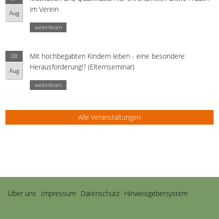
im Verein
Aug
weiterlesen
Mit hochbegabten Kindern leben - eine besondere
08
Herausforderung!? (Elternseminar)
Aug
weiterlesen
Alle Veranstaltungen
Navigation
Über uns
Impressum
Datenschutz
Hinweisgebersystem
überspringen