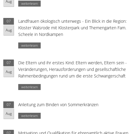
Aug
weiterlesen
Landfrauen ökologisch unterwegs - Ein Blick in die Region:
07
Kloster Walsrode mit Klosterpark und Themengarten Fam.
Aug
Scheele in Nordkampen
weiterlesen
Die Eltern und ihr erstes Kind: Eltern werden, Eltern sein -
07
Veränderungen, Herausforderungen und gesellschaftliche
Aug
Rahmenbedingungen rund um die erste Schwangerschaft
weiterlesen
Anleitung zum Binden von Sommerkränzen
07
Aug
weiterlesen
Motivation und Qualifikation für ehrenamtlich aktive Frauen
07